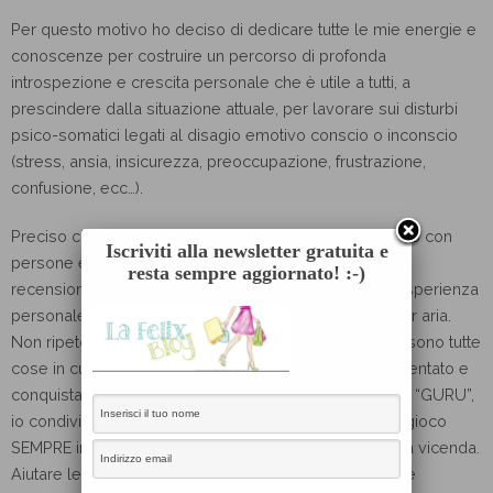
Per questo motivo ho deciso di dedicare tutte le mie energie e
conoscenze per costruire un percorso di profonda
introspezione e crescita personale che è utile a tutti, a
prescindere dalla situazione attuale, per lavorare sui disturbi
psico-somatici legati al disagio emotivo conscio o inconscio
(stress, ansia, insicurezza, preoccupazione, frustrazione,
confusione, ecc…).
Preciso che i miei consigli sono il frutto di anni di lavoro con
Iscriviti alla newsletter gratuita e
persone e clienti reali e paganti (potete trovare le loro
resta sempre aggiornato! :-)
recensioni e testimonianze sul mio sito) e della mia esperienza
personale. Nulla di ciò che vi propongo è campato per aria.
Non ripeto a pappagallo per sentito dire o per moda, sono tutte
cose in cui credo fermamente, che ho vissuto, sperimentato e
conquistato in prima persona. Infatti a differenza di altri “GURU”,
io condivido esempi concreti, mi espongo e metto in gioco
SEMPRE insieme a voi, per confrontarci e supportarci a vicenda.
Aiutare le persone in difficoltà per me è una vocazione