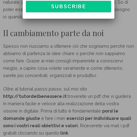
naturale, perché ci sono passata e so come ci si sente. So di
poter essere per gli altri la persona di cui avrei avuto bisogno
io quando stavo male.
Il cambiamento parte da noi
Spesso non riusciamo a ottenere ciò che sogniamo perché non
abbiamo di partenza le idee chiare o perché non sappiamo
come fare. Grazie ai miei consigli imparerete a conoscervi
meglio, a capire cosa volete veramente e come ottenerlo,
sarete più concentrati, organizzati e produttivi.
Oltre al tutorial passo passo, sul mio sito
http://tutordelbenessere.it
troverete un pdf che vi guiderà
in maniera facile e veloce alla realizzazione della vostra
visione in digitale. Prima di tutto è fondamentale
porsi le
domande giuste
e fare i miei
esercizi per individuare quali
sono i vostri reali obiettivi e valori.
Riceverete via mail i pdf
gratuiti cliccando su questo
link