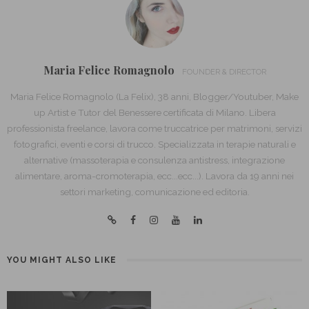
Maria Felice Romagnolo
FOUNDER & DIRECTOR
Maria Felice Romagnolo (La Felix), 38 anni, Blogger/Youtuber, Make
up Artist e Tutor del Benessere certificata di Milano. Libera
professionista freelance, lavora come truccatrice per matrimoni, servizi
fotografici, eventi e corsi di trucco. Specializzata in terapie naturali e
alternative (massoterapia e consulenza antistress, integrazione
alimentare, aroma-cromoterapia, ecc...ecc...). Lavora da 19 anni nei
settori marketing, comunicazione ed editoria.
YOU MIGHT ALSO LIKE