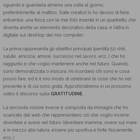
sguardo e guardarla almeno una volta al giorno,
preferibilmente al mattino. Siate creativi! Io ho deciso di farle
entrambe: una fisica con le mie foto inserite in un quadretto che
diventa anche un elemento decorativo della casa, e l’altra in
digitale sul desktop del mio computer.
La prima rappresenta gli obiettivi principali (perdita 50 chili,
salute, amicizia, amore, successo nel lavoro, ecc…) che ho
raggiunto e che voglio mantenere anche nel futuro. Quando
sono demoralizzata o insicura, mi ricordano chi sono e cosa
posso fare, ed è il mio modo di celebrare le cose che ho nel
presente e di cui sono grata. Approfondiremo in un prossimo
video il discorso sulla
GRATITUDINE
.
La seconda visione invece è composta da immagini che ho
scaricato dal web che rappresentano ciò che voglio essere,
diventare e avere nel futuro (diventare mamma, vivere sul mare
e in mezzo alla natura, essere più sportiva e forte fisicamente,
ecc…).