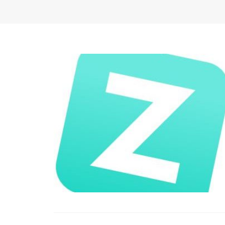
ABI
QU
BE
SK