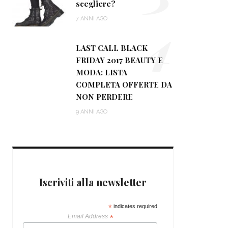
scegliere?
7 ANNI AGO
4
LAST CALL BLACK
FRIDAY 2017 BEAUTY E
MODA: LISTA
COMPLETA OFFERTE DA
NON PERDERE
9 ANNI AGO
Iscriviti alla newsletter
*
indicates required
Email Address
*