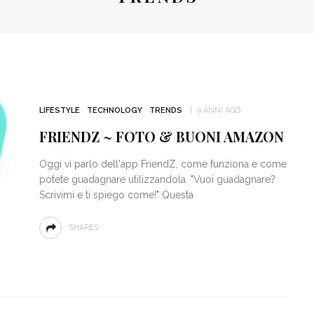
BY BEAUTY BOX: IL
ARTETTO DELLA
LLEZZA PERFETTA PER LA
INCARE
LIFESTYLE
TECHNOLOGY
TRENDS
9 ANNI AGO
FRIENDZ ~ FOTO & BUONI AMAZON
Oggi vi parlo dell'app FriendZ, come funziona e come
potete guadagnare utilizzandola. "Vuoi guadagnare?
Scrivimi e ti spiego come!" Questa
SHARES