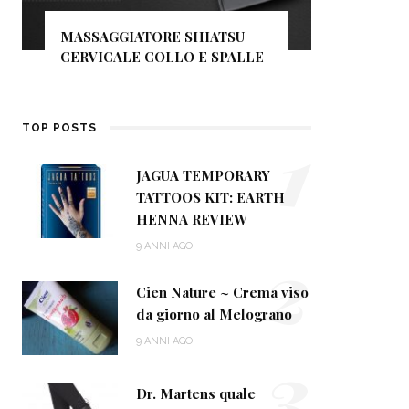
NEE MAKEUP MILANO: IL
IATSU
FONDOTINTA PERFETTO PER
E SPALLE
COPRIRE LE IMPERFEZIONI
1
TOP POSTS
JAGUA TEMPORARY
TATTOOS KIT: EARTH
HENNA REVIEW
2
9 ANNI AGO
Cien Nature ~ Crema viso
da giorno al Melograno
9 ANNI AGO
3
Dr. Martens quale