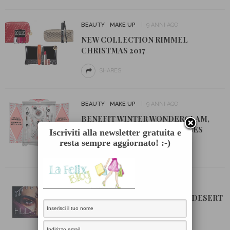
BEAUTY
MAKE UP
9 ANNI AGO
NEW COLLECTION RIMMEL
CHRISTMAS 2017
SHARES
BEAUTY
MAKE UP
9 ANNI AGO
BENEFIT WINTER WONDERGLAM,
SAN FRANCISCO SNOW GLOBES
Iscriviti alla newsletter gratuita e
resta sempre aggiornato! :-)
SHARES
BEAUTY
MAKE UP
9 ANNI AGO
HUDA BEAUTY PRESENTA LA DESERT
DUSK EYESHADOW PALETTE
SHARES