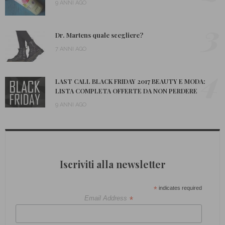
9 ANNI AGO
3
Dr. Martens quale scegliere?
7 ANNI AGO
4
LAST CALL BLACK FRIDAY 2017 BEAUTY E MODA:
LISTA COMPLETA OFFERTE DA NON PERDERE
9 ANNI AGO
Iscriviti alla newsletter
*
indicates required
*
Email Address