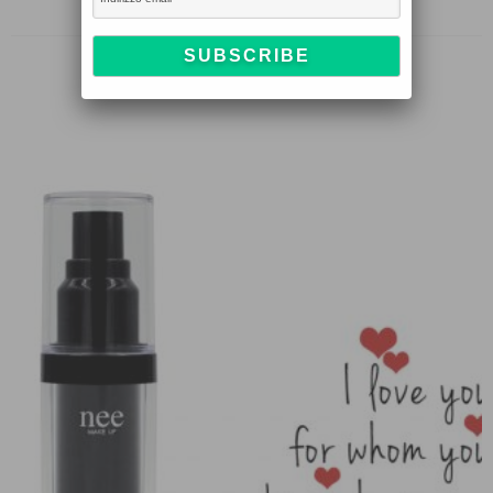
…
1
2
3
5