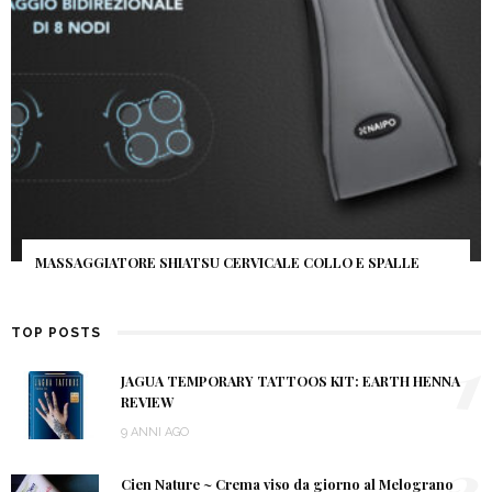
NEE MAKEUP
ATORE SHIATSU CERVICALE COLLO E SPALLE
COPRIRE LE 
TOP POSTS
1
JAGUA TEMPORARY TATTOOS KIT: EARTH HENNA
REVIEW
9 ANNI AGO
2
Cien Nature ~ Crema viso da giorno al Melograno