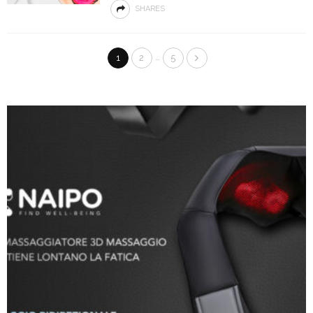
SHARES
…
1
2
5