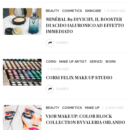
BEAUTY
COSMETICS
SKINCARE
8 ANNI AGO
MINÉRAL 89 DI VICHY, IL BOOSTER
DI ACIDO IALURONICO AD EFFETTO
IMMEDIATO
SHARES
CORSI
MAKE UP ARTIST
SERVIZI
WORK
8 ANNI AGO
Iscriviti alla newsletter gratuita e
CORSI FELIX MAKE UP STUDIO
resta sempre aggiornato! :-)
SHARES
BEAUTY
COSMETICS
MAKE UP
9 ANNI AGO
V)OR MAKE UP: COLOR BLOCK
COLLECTION BY VALERIA ORLANDO