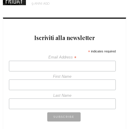
9 ANNI AGO
Iscriviti alla newsletter
*
indicates required
*
Email Address
First Name
Last Name