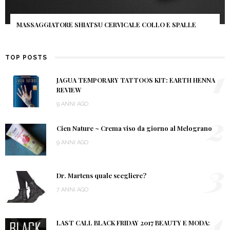
MASSAGGIATORE SHIATSU CERVICALE COLLO E SPALLE
TOP POSTS
1
JAGUA TEMPORARY TATTOOS KIT: EARTH HENNA
REVIEW
9 ANNI AGO
2
Cien Nature ~ Crema viso da giorno al Melograno
9 ANNI AGO
3
Dr. Martens quale scegliere?
7 ANNI AGO
4
LAST CALL BLACK FRIDAY 2017 BEAUTY E MODA: