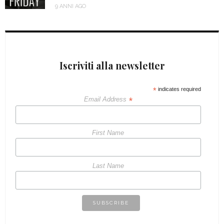
9 ANNI AGO
Iscriviti alla newsletter
*
indicates required
*
Email Address
First Name
Last Name