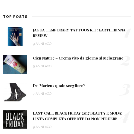
TOP POSTS
1
JAGUA TEMPORARY TATTOOS KIT: EARTH HENNA
REVIEW
9 ANNI AGO
2
Cien Nature ~ Crema viso da giorno al Melograno
9 ANNI AGO
3
Dr. Martens quale scegliere?
7 ANNI AGO
4
LAST CALL BLACK FRIDAY 2017 BEAUTY E MODA:
LISTA COMPLETA OFFERTE DA NON PERDERE
9 ANNI AGO