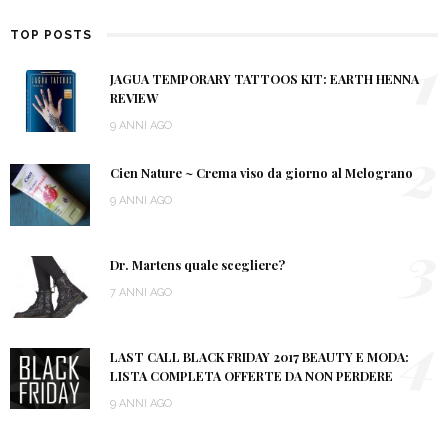
TOP POSTS
1
JAGUA TEMPORARY TATTOOS KIT: EARTH HENNA
REVIEW
9 ANNI AGO
2
Cien Nature ~ Crema viso da giorno al Melograno
9 ANNI AGO
3
Dr. Martens quale scegliere?
7 ANNI AGO
4
LAST CALL BLACK FRIDAY 2017 BEAUTY E MODA:
LISTA COMPLETA OFFERTE DA NON PERDERE
9 ANNI AGO