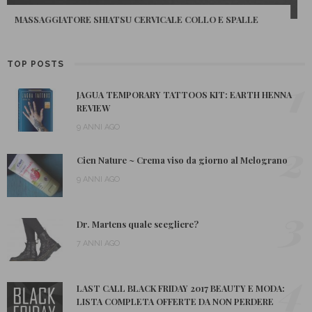
NEE MAKEUP MILANO: IL FONDOTINTA PERFETTO PER
COPRIRE LE IMPERFEZIONI
TOP POSTS
1
JAGUA TEMPORARY TATTOOS KIT: EARTH HENNA
REVIEW
9 ANNI AGO
2
Cien Nature ~ Crema viso da giorno al Melograno
9 ANNI AGO
3
Dr. Martens quale scegliere?
7 ANNI AGO
4
LAST CALL BLACK FRIDAY 2017 BEAUTY E MODA:
LISTA COMPLETA OFFERTE DA NON PERDERE