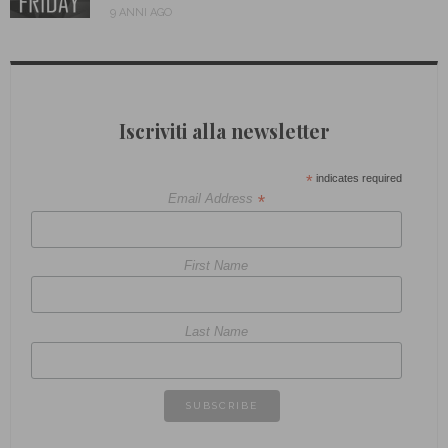
9 ANNI AGO
Iscriviti alla newsletter
*
indicates required
*
Email Address
First Name
Last Name