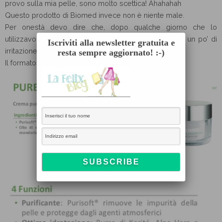
provo sulla mia pelle, sono molto scettica! Ahahahah
Questo prodotto di Biomed invece non è niente male.
Per onestà devo dire che, dopo qualche giorno che lo
utilizzavo senza problemi, una sera mi ha procurato un po’ di
Iscriviti alla newsletter gratuita e
irritazione sulle guance, ma è stato un caso isolato.
resta sempre aggiornato! :-)
Il formato da 125 ml costa € 12,99.