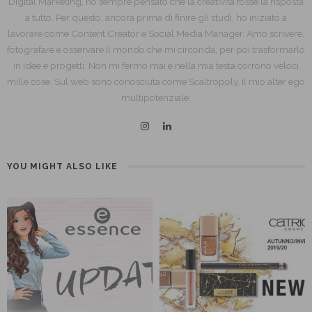
Digital Marketing, ho sempre pensato che la creatività fosse la risposta
a tutto. Per questo, ancora prima di finire gli studi, ho iniziato a
lavorare come Content Creator e Social Media Manager. Amo scrivere,
fotografare e osservare il mondo che mi circonda, per poi trasformarlo
in idee e progetti. Non mi fermo mai e nella mia testa corrono veloci
mille cose. Sul web sono conosciuta come Scaltropoly, il mio alter ego
multipotenziale.
YOU MIGHT ALSO LIKE