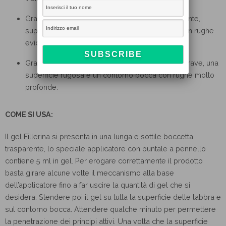
Grado 4-Bio: per labbra con svuotamento evidente,
superficie molto irregolare e contorno bocca con rughe
evidente.
Grado 5-Bio: per labbra con uno svuotamento grave, una
superficie rugosa e un contorno bocca con rughe molto
profonde.
COME SI USA:
Il gel Fillerina si presenta in una lunga e sottile boccetta
trasparente, lo speciale applicatore con puntale a pennello
contiene 5 ml in gel. Per erogare correttamente il prodotto
basta girare alcune volte il meccanismo alla base
dell’applicatore fino a far uscire la quantità di gel che si
desidera. Stendere poi il gel su tutta la superficie delle labbra e
sul contorno bocca. Attendere qualche minuto per permettere
la penetrazione dei principi attivi. Una volta che la superficie