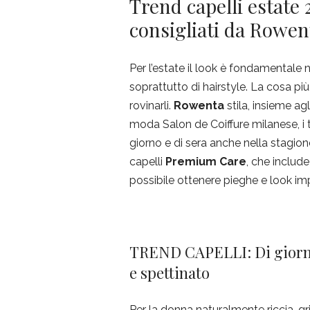
Trend capelli estate 
consigliati da Rowent
Per l’estate il look è fondamentale 
soprattutto di hairstyle. La cosa p
rovinarli.
Rowenta
stila, insieme agl
moda Salon de Coiffure milanese, i 
giorno e di sera anche nella stagion
capelli
Premium Care
, che includ
possibile ottenere pieghe e look imp
TREND CAPELLI: Di giorno
e spettinato
Per la donna naturalmente riccia, g