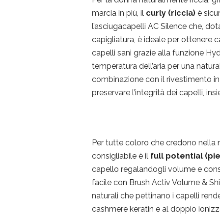
marcia in più, il
curly (riccia)
è sicu
l’asciugacapelli AC Silence che, dot
capigliatura, è ideale per ottenere c
capelli sani grazie alla funzione H
temperatura dell’aria per una natural
combinazione con il rivestimento in
preservare l’integrità dei capelli, in
Per tutte coloro che credono nella n
consigliabile è il
full potential (p
capello regalandogli volume e consis
facile con Brush Activ Volume & Shin
naturali che pettinano i capelli rend
cashmere keratin e al doppio ionizz