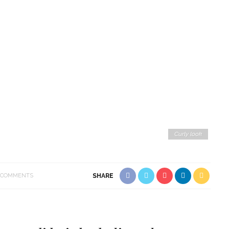
Curly look
 COMMENTS
SHARE