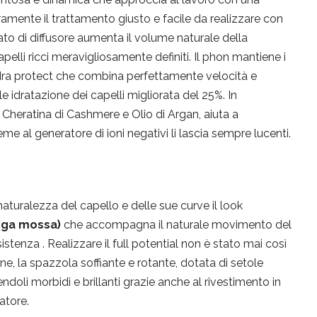
ramente il trattamento giusto e facile da realizzare con
ato di diffusore aumenta il volume naturale della
apelli ricci meravigliosamente definiti. Il phon mantiene i
ydra protect che combina perfettamente velocità e
e idratazione dei capelli migliorata del 25%. In
 Cheratina di Cashmere e Olio di Argan, aiuta a
sieme al generatore di ioni negativi li lascia sempre lucenti.
aturalezza del capello e delle sue curve il look
iega mossa)
che accompagna il naturale movimento del
tenza . Realizzare il full potential non è stato mai così
e, la spazzola soffiante e rotante, dotata di setole
endoli morbidi e brillanti grazie anche al rivestimento in
atore.