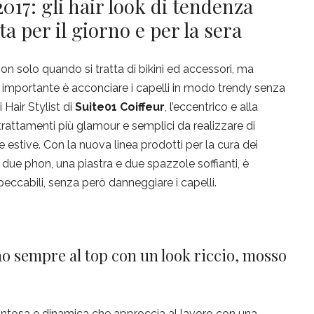
2017: gli hair look di tendenza
a per il giorno e per la sera
non solo quando si tratta di bikini ed accessori, ma
iù importante è acconciare i capelli in modo trendy senza
i Hair Stylist di
Suite01 Coiffeur
, l’eccentrico e alla
trattamenti più glamour e semplici da realizzare di
e estive. Con la nuova linea prodotti per la cura dei
e due phon, una piastra e due spazzole soffianti, è
eccabili, senza però danneggiare i capelli.
 sempre al top con un look riccio, mosso
rintosa e dinamica che approccia al lavoro con una