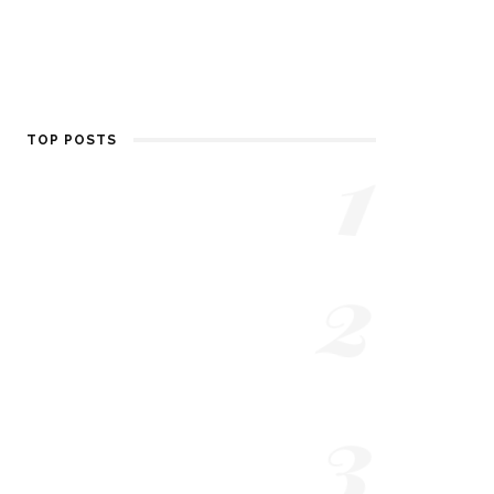
1
TOP POSTS
Dr. Martens quale
scegliere?
2
7 ANNI AGO
Milano Fashion Week
2019: Trucco e consulenza
di immagine
3
7 ANNI AGO
Vogue Talents 10: Evento
Vogue Italia