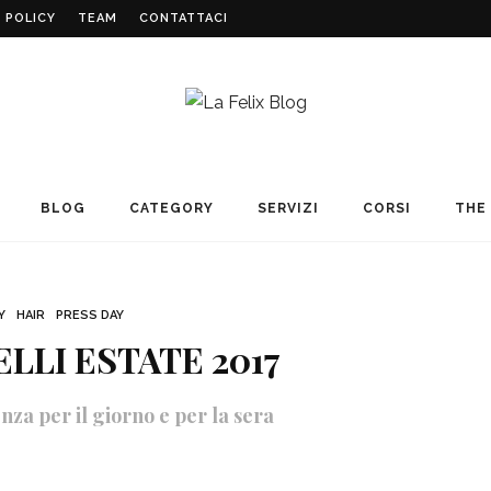
 POLICY
TEAM
CONTATTACI
BLOG
CATEGORY
SERVIZI
CORSI
THE 
Y
HAIR
PRESS DAY
LLI ESTATE 2017
nza per il giorno e per la sera