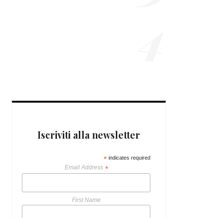
4
7 ANNI AGO
OUTFIT E CONSIGLI
LOOK PER LE FESTE
9 ANNI AGO
Iscriviti alla newsletter
*
indicates required
Email Address
*
First Name