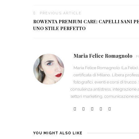
PREVIOUS ARTICLE
ROWENTA PREMIUM CARE: CAPELLI SANI P
UNO STILE PERFETTO
Maria Felice Romagnolo
F
Maria Felice Romagnolo (La Felix),
certificata di Milano. Libera profes
fotografici, eventi e corsi di trucco
consulenza antistress, integrazione a
settori marketing, comunicazione ed 
YOU MIGHT ALSO LIKE