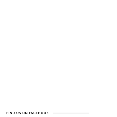
imperfezioni
Who cares? Glow it! La nuova
maschera firmata KinGirls
FIND US ON FACEBOOK