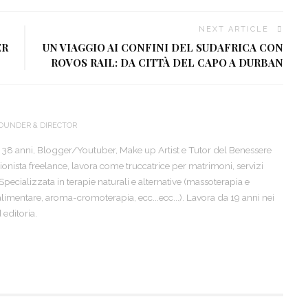
NEXT ARTICLE
ER
UN VIAGGIO AI CONFINI DEL SUDAFRICA CON
ROVOS RAIL: DA CITTÀ DEL CAPO A DURBAN
OUNDER & DIRECTOR
 38 anni, Blogger/Youtuber, Make up Artist e Tutor del Benessere
sionista freelance, lavora come truccatrice per matrimoni, servizi
. Specializzata in terapie naturali e alternative (massoterapia e
limentare, aroma-cromoterapia, ecc...ecc...). Lavora da 19 anni nei
editoria.