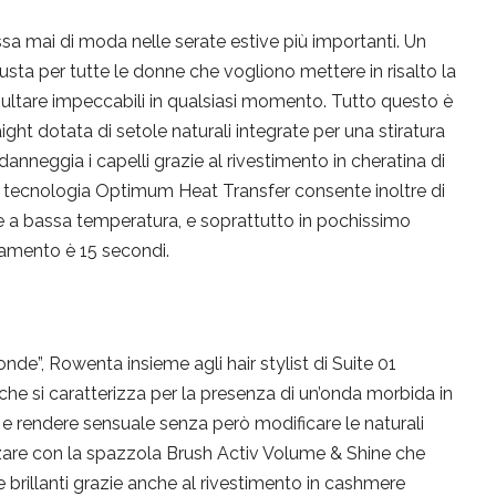
a mai di moda nelle serate estive più importanti. Un
giusta per tutte le donne che vogliono mettere in risalto la
isultare impeccabili in qualsiasi momento. Tutto questo è
ight dotata di setole naturali integrate per una stiratura
anneggia i capelli grazie al rivestimento in cheratina di
a tecnologia Optimum Heat Transfer consente inoltre di
e a bassa temperatura, e soprattutto in pochissimo
damento è 15 secondi.
nde”, Rowenta insieme agli hair stylist di Suite 01
che si caratterizza per la presenza di un’onda morbida in
 e rendere sensuale senza però modificare le naturali
izzare con la spazzola Brush Activ Volume & Shine che
e brillanti grazie anche al rivestimento in cashmere