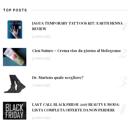
TOP POSTS
1
JAGUA TEMPORARY TATTOOS KIT: EARTH HENNA
REVIEW
9 ANNI AGO
2
Cien Nature ~ Crema viso da giorno al Melograno
9 ANNI AGO
3
Dr. Martens quale scegliere?
7 ANNI AGO
4
LAST CALL BLACK FRIDAY 2017 BEAUTY E MODA:
LISTA COMPLETA OFFERTE DA NON PERDERE
9 ANNI AGO