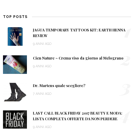
TOP POSTS
1
JAGUA TEMPORARY TATTOOS KIT: EARTH HENNA
REVIEW
9 ANNI AGO
2
Cien Nature ~ Crema viso da giorno al Melograno
9 ANNI AGO
3
Dr. Martens quale scegliere?
7 ANNI AGO
4
LAST CALL BLACK FRIDAY 2017 BEAUTY E MODA:
LISTA COMPLETA OFFERTE DA NON PERDERE
9 ANNI AGO