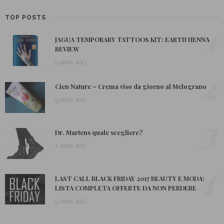
TOP POSTS
1
JAGUA TEMPORARY TATTOOS KIT: EARTH HENNA
REVIEW
9 ANNI AGO
2
Cien Nature ~ Crema viso da giorno al Melograno
9 ANNI AGO
3
Dr. Martens quale scegliere?
7 ANNI AGO
4
LAST CALL BLACK FRIDAY 2017 BEAUTY E MODA:
LISTA COMPLETA OFFERTE DA NON PERDERE
9 ANNI AGO