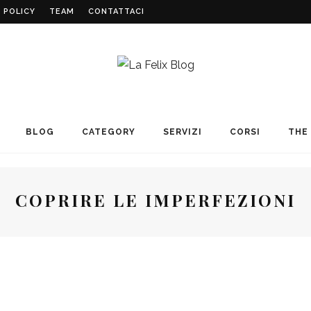
 POLICY
TEAM
CONTATTACI
BLOG
CATEGORY
SERVIZI
CORSI
THE 
COPRIRE LE IMPERFEZIONI
BEAUTY
COSMETICS
MAKE UP
REVIEW
7 ANNI AGO
NEE MAKEUP MILANO: IL