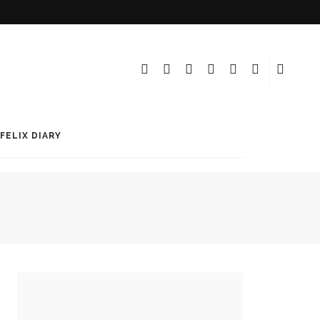
FELIX DIARY
MASSAGGIATORE SHIATSU
CERVICALE COLLO E SPALLE
NEE MAKEUP MILANO: IL