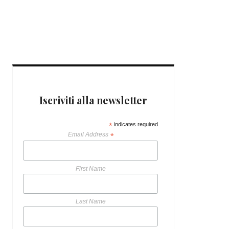
COMPLETA OFFERTE DA
NON PERDERE
9 ANNI AGO
Iscriviti alla newsletter
*
indicates required
Email Address
*
First Name
Last Name