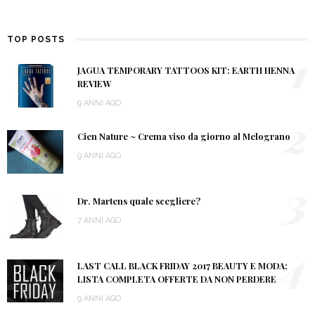
TOP POSTS
1
JAGUA TEMPORARY TATTOOS KIT: EARTH HENNA
REVIEW
9 ANNI AGO
2
Cien Nature ~ Crema viso da giorno al Melograno
9 ANNI AGO
3
Dr. Martens quale scegliere?
7 ANNI AGO
4
LAST CALL BLACK FRIDAY 2017 BEAUTY E MODA:
LISTA COMPLETA OFFERTE DA NON PERDERE
9 ANNI AGO