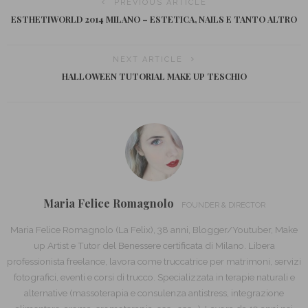
PREVIOUS ARTICLE
ESTHETIWORLD 2014 MILANO – ESTETICA, NAILS E TANTO ALTRO
NEXT ARTICLE
HALLOWEEN TUTORIAL MAKE UP TESCHIO
Maria Felice Romagnolo
FOUNDER & DIRECTOR
Maria Felice Romagnolo (La Felix), 38 anni, Blogger/Youtuber, Make
up Artist e Tutor del Benessere certificata di Milano. Libera
professionista freelance, lavora come truccatrice per matrimoni, servizi
fotografici, eventi e corsi di trucco. Specializzata in terapie naturali e
alternative (massoterapia e consulenza antistress, integrazione