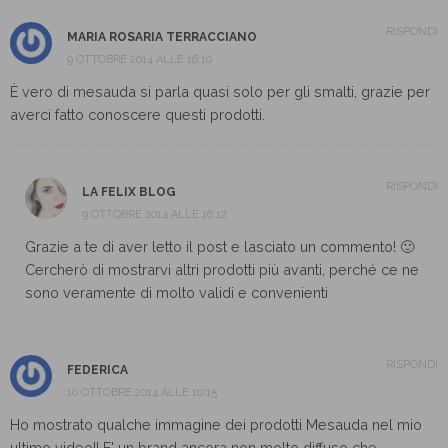
RISPONDI
MARIA ROSARIA TERRACCIANO
9 OTTOBRE 2014 ALLE 16:10
È vero di mesauda si parla quasi solo per gli smalti, grazie per
averci fatto conoscere questi prodotti.
RISPONDI
LA FELIX BLOG
9 OTTOBRE 2014 ALLE 16:12
Grazie a te di aver letto il post e lasciato un commento! 🙂
Cercherò di mostrarvi altri prodotti più avanti, perché ce ne
sono veramente di molto validi e convenienti
RISPONDI
FEDERICA
10 OTTOBRE 2014 ALLE 10:15
Ho mostrato qualche immagine dei prodotti Mesauda nel mio
ultimo video!! E' un brand ancora non molto diffuso che