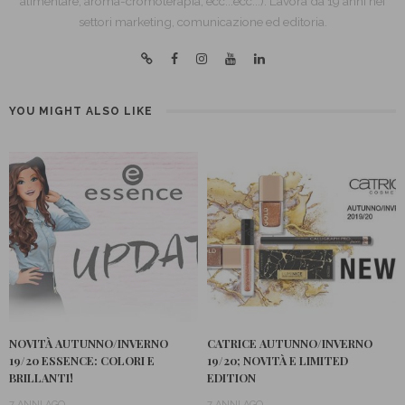
alimentare, aroma-cromoterapia, ecc...ecc...). Lavora da 19 anni nei
settori marketing, comunicazione ed editoria.
YOU MIGHT ALSO LIKE
NOVITÀ AUTUNNO/INVERNO
CATRICE AUTUNNO/INVERNO
19/20 ESSENCE: COLORI E
19/20; NOVITÀ E LIMITED
BRILLANTI!
EDITION
7 ANNI AGO
7 ANNI AGO