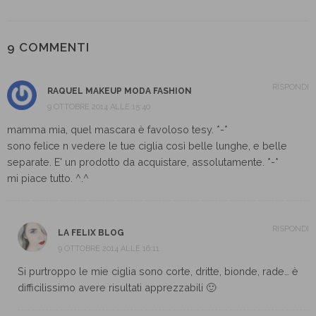
9 COMMENTI
RISPONDI
RAQUEL MAKEUP MODA FASHION
9 OTTOBRE 2014 ALLE 15:40
mamma mia, quel mascara è favoloso tesy. *-*
sono felice n vedere le tue ciglia così belle lunghe, e belle
separate. E' un prodotto da acquistare, assolutamente. *-*
mi piace tutto. ^.^
RISPONDI
LA FELIX BLOG
9 OTTOBRE 2014 ALLE 16:11
Si purtroppo le mie ciglia sono corte, dritte, bionde, rade… è
difficilissimo avere risultati apprezzabili 🙂