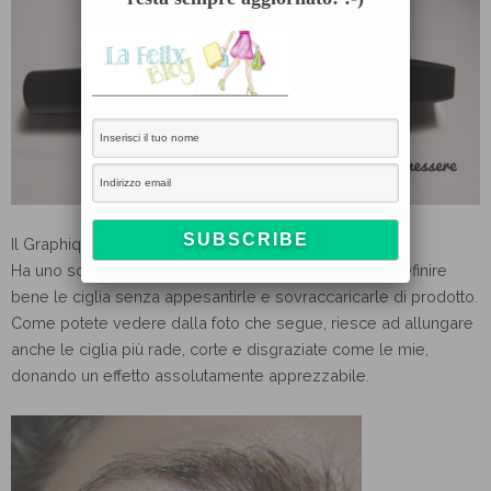
Il Graphique invece è uno dei miei mascara preferiti.
Ha uno scovolino sottile in silicone che permette di definire
bene le ciglia senza appesantirle e sovraccaricarle di prodotto.
Come potete vedere dalla foto che segue, riesce ad allungare
anche le ciglia più rade, corte e disgraziate come le mie,
donando un effetto assolutamente apprezzabile.