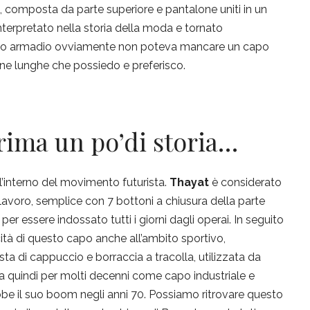
, composta da parte superiore e pantalone uniti in un
nterpretato nella storia della moda e tornato
l mio armadio ovviamente non poteva mancare un capo
ine lunghe che possiedo e preferisco.
rima un po’di storia…
ll’interno del movimento futurista.
Thayat
è considerato
lavoro, semplice con 7 bottoni a chiusura della parte
per essere indossato tutti i giorni dagli operai. In seguito
cità di questo capo anche all’ambito sportivo,
ta di cappuccio e borraccia a tracolla, utilizzata da
gata quindi per molti decenni come capo industriale e
be il suo boom negli anni 70. Possiamo ritrovare questo