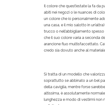
Il colore che quest’estate la fa da 
abiti nei negozi o le nuances di col
un colore che io personalmente ador
una casa, e il mio salotto in un’altr
trucco o nell’abbigliamento spesso 
che il suo colore varia a seconda d
arancione fluo multisfaccettato. Ca
credo sia dovuto anche al materiale
Si tratta di un modello che valorizz
soprattutto se abbinato a un bel pai
della caviglia, mentre forse sareb
altissima, è assolutamente normale
lunghezza e modo di vestirmi non mi