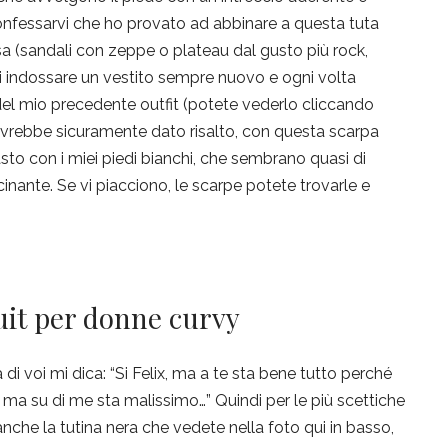
onfessarvi che ho provato ad abbinare a questa tuta
sa (sandali con zeppe o plateau dal gusto più rock,
i indossare un vestito sempre nuovo e ogni volta
del mio precedente outfit (potete vederlo cliccando
 avrebbe sicuramente dato risalto, con questa scarpa
asto con i miei piedi bianchi, che sembrano quasi di
inante. Se vi piacciono, le scarpe potete trovarle e
it per donne curvy
i voi mi dica: “Si Felix, ma a te sta bene tutto perché
 ma su di me sta malissimo…” Quindi per le più scettiche
anche la tutina nera che vedete nella foto qui in basso,