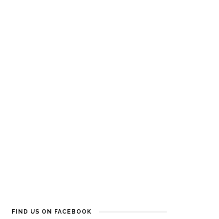
imperfezioni
Who cares? Glow it! La nuova
maschera firmata KinGirls
FIND US ON FACEBOOK