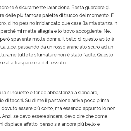
padrone è sicuramente l’arancione. Basta guardare gli
ore delle più famose palette di trucco del momento. E’
o, ci ho persino imbiancato due case (la mia stanza in
a) perché mi mette allegria e lo trovo accogliente. Nel
però spaventa molte donne. Il bello di questo abito è
ella luce, passando da un rosso aranciato scuro ad un
tturarne tutte le sfumature non è stato facile. Questo
 e alla trasparenza del tessuto.
a la silhouette e tende abbastanza a slanciare,
o di tacchi. Su di me il pantalone arriva poco prima
be dovuto essere più corto, ma essendo appunto io non
. Anzi, se devo essere sincera, devo dire che come
 dispiace affatto, penso sia ancora più bello e