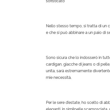
sofisticato
Nello stesso tempo, si tratta di un
e che si può abbinare a un paio di s
Sono sicura che lo indosserò in tut
cardigan, giacche di jeans o di pelle, 
unita, sarà estremamente divertente
mie necessità.
Per le sere d’estate, ho scelto di a
eleganti, in similpelle scamosciata,