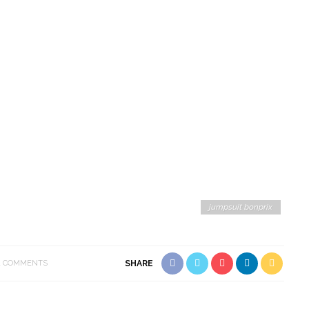
jumpsuit bonprix
1 COMMENTS
SHARE