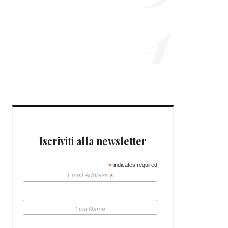
4
7 ANNI AGO
OUTFIT E CONSIGLI
LOOK PER LE FESTE
9 ANNI AGO
Iscriviti alla newsletter
*
indicates required
Email Address
*
First Name