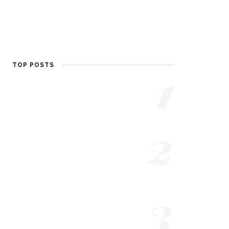
1
TOP POSTS
Dr. Martens quale
scegliere?
2
7 ANNI AGO
Milano Fashion Week
2019: Trucco e consulenza
di immagine
3
7 ANNI AGO
Vogue Talents 10: Evento
Vogue Italia