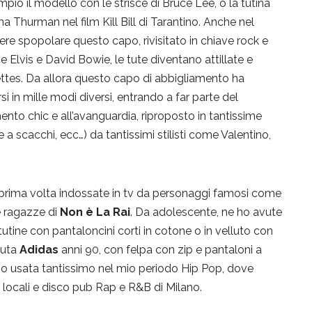
mpio il modello con le strisce di Bruce Lee, o la tutina
 Thurman nel film Kill Bill di Tarantino. Anche nel
 spopolare questo capo, rivisitato in chiave rock e
 Elvis e David Bowie, le tute diventano attillate e
lettes. Da allora questo capo di abbigliamento ha
i in mille modi diversi, entrando a far parte del
to chic e all’avanguardia, riproposto in tantissime
a scacchi, ecc…) da tantissimi stilisti come Valentino,
 prima volta indossate in tv da personaggi famosi come
e ragazze di
Non è La Rai
. Da adolescente, ne ho avute
 tutine con pantaloncini corti in cotone o in velluto con
tuta
Adidas
anni 90, con felpa con zip e pantaloni a
 l’ho usata tantissimo nel mio periodo Hip Pop, dove
 locali e disco pub Rap e R&B di Milano.