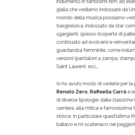
indumento in tantissimi film: ad ese
gialla che vediamo indossare da Uma
mondo della musica possiamo vedere
trasgressiva, indossato da star come
sgargianti, spesso ricoperte di pail
continuato ad evolversi e reinventars
guardaroba femminile, come indumen
versioni (pantaloni a zampa, stampe 
Saint Laurent, ecc…
Io ho avuto modo di vederle per la
Renato Zero
,
Raffaella Carrà
e l
di diverse tipologie: dalle classiche
cerniera, alla mitica e famosissima 
strisce. In particolare quest’ultima
ballavo e mi scatenavo nei peggiori