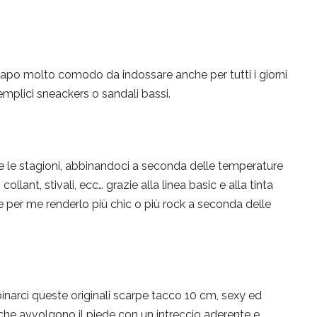
 capo molto comodo da indossare anche per tutti i giorni
emplici sneackers o sandali bassi.
te le stagioni, abbinandoci a seconda delle temperature
collant, stivali, ecc… grazie alla linea basic e alla tinta
 per me renderlo più chic o più rock a seconda delle
bbinarci queste originali scarpe tacco 10 cm, sexy ed
 che avvolgono il piede con un intreccio aderente e