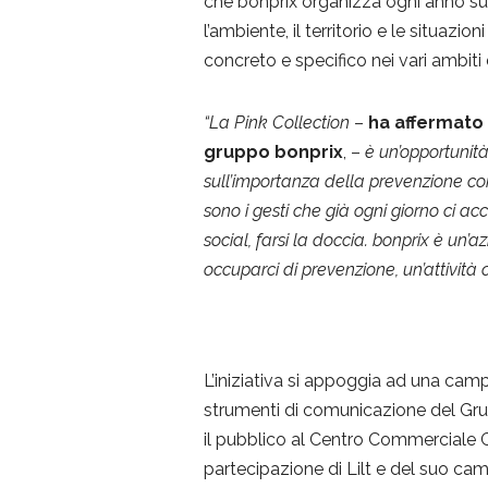
che bonprix organizza ogni anno su va
l’ambiente, il territorio e le situaz
concreto e specifico nei vari ambiti 
“La Pink Collection
–
ha affermato 
gruppo bonprix
, –
è un’opportunit
sull’importanza della prevenzione co
sono i gesti che già ogni giorno ci 
social, farsi la doccia. bonprix è un’
occuparci di prevenzione, un’attività 
L’iniziativa si appoggia ad una camp
strumenti di comunicazione del Gru
il pubblico al Centro Commerciale Gl
partecipazione di Lilt e del suo ca