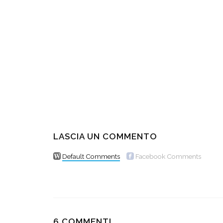
MASSAGGIATORE SHIATSU
OUTFIT E 
CERVICALE COLLO E SPALLE
LE FESTE
6 ANNI AGO
9 ANNI AGO
LASCIA UN COMMENTO
Default Comments
Facebook Comments
6 COMMENTI