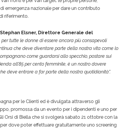
ri fronti e per vari target: le proprie persone,
ioni di emergenza nazionale per dare un contributo
di riferimento.
Stephan Elsner, Direttore Generale del
à per tutte le donne di essere ancora più consapevoli
ntinua che deve diventare parte della nostra vita come lo
accompagnano come guardarsi allo specchio, postare sui
azienda all’85 per cento femminile, è un nostro dovere
che deve entrare a far parte della nostra quotidianità”.
agna per le Clienti ed è divulgata attraverso gli
ppo, promossa da un evento per i dipendenti e uno per
i Orsi di Biella che si svolgerà sabato 21 ottobre con la
mper dove poter effettuare gratuitamente uno screening