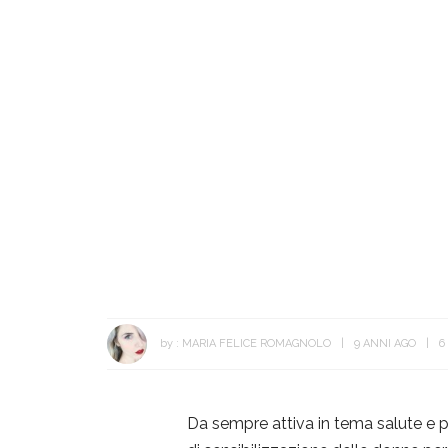
by :
MARIA FELICE ROMAGNOLO
9 ANNI AGO
6
Da sempre attiva in tema salute e 