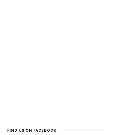
imperfezioni
empre
Who cares? Glow it! La nuova
maschera firmata KinGirls
FIND US ON FACEBOOK