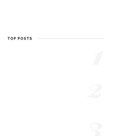
1
TOP POSTS
Dr. Martens quale
scegliere?
2
7 ANNI AGO
Milano Fashion Week
2019: Trucco e consulenza
di immagine
3
7 ANNI AGO
Vogue Talents 10: Evento
Vogue Italia