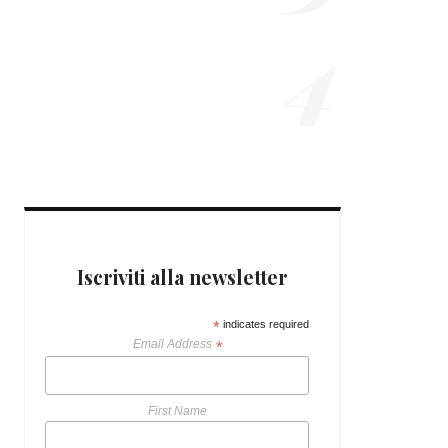
4
7 ANNI AGO
OUTFIT E CONSIGLI
LOOK PER LE FESTE
9 ANNI AGO
Iscriviti alla newsletter
*
indicates required
Email Address
*
First Name