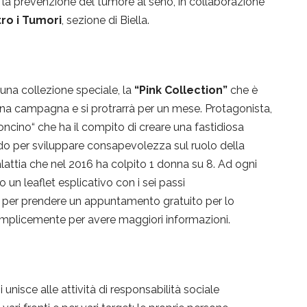
r la prevenzione del tumore al seno, in collaborazione
iviti alla newsletter gratuita e resta s
tro i Tumori
, sezione di Biella.
aggiornato! :-)
 una collezione speciale, la
“
Pink Collection
”
che è
una campagna e si protrarrà per un mese. Protagonista,
oncino“ che ha il compito di creare una fastidiosa
do per sviluppare consapevolezza sul ruolo della
lattia che nel 2016 ha colpito 1 donna su 8. Ad ogni
 un leaflet esplicativo con i sei passi
ilt per prendere un appuntamento gratuito per lo
mplicemente per avere maggiori informazioni.
 si unisce alle attività di responsabilità sociale