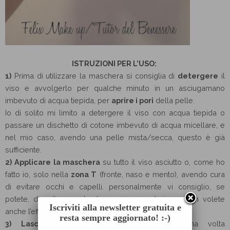
ISTRUZIONI PER L’USO:
1)
Prima di utilizzare la maschera si consiglia di
detergere
il
viso e avvolgerlo per qualche minuto in un asciugamano
imbevuto di acqua tiepida, per
aprire i pori
della pelle.
Io di solito mi limito a detergere il viso con acqua tiepida o
passare un dischetto di cotone imbevuto di acqua micellare, e
nel mio caso, avendo una pelle mista/secca, questo è già
sufficiente.
2)
Applicare la maschera
su tutto il viso asciutto o, come ho
fatto io, solo nella
zona T
(fronte, naso e mento), avendo cura
di evitare occhi e capelli. personalmente vi consiglio, se
potete, di evitare anche le zone con peluria se non volete
Iscriviti alla newsletter gratuita e
anche l’effetto ceretta.
resta sempre aggiornato! :-)
3)
Lasciare asciugare per 30 minuti
, una volta