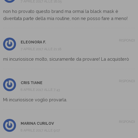
7 APRILE 2017 ALLE 18:05
non ho provato questo brand ma ormai la black mask è
diventata parte della mia routine, non ne posso fare a meno!
RISPONDI
ELEONORA F.
7 APRILE 2017 ALLE 21:18
mi incuriosisce molto, sicuramente da provare! La acquisterò
RISPONDI
CRIS TIANE
8 APRILE 2017 ALLE 7:43
Mi incuriosisce voglio provarla.
RISPONDI
MARINA CURILOV
8 APRILE 2017 ALLE 9:07