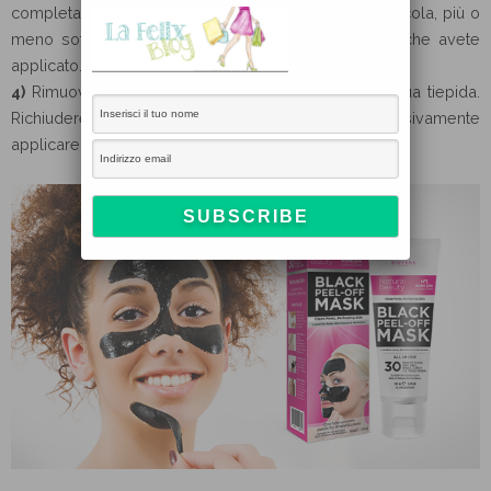
completamente asciutta si formerà una sorta di pellicola, più o
meno sottile a seconda della quantità di prodotto che avete
applicato. A quel punto
rimuovere la pellicola
.
4)
Rimuovere i residui e sciacquare il viso con acqua tiepida.
Richiudere i pori utilizzando un
tonico viso
e successivamente
applicare una
crema idratante
.