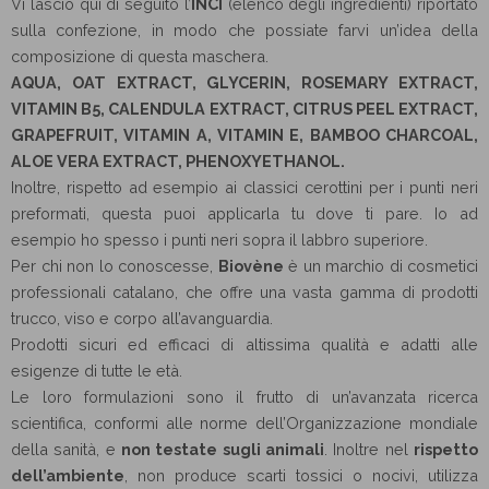
Vi lascio qui di seguito l’
INCI
(elenco degli ingredienti) riportato
sulla confezione, in modo che possiate farvi un’idea della
composizione di questa maschera.
AQUA, OAT EXTRACT, GLYCERIN, ROSEMARY EXTRACT,
VITAMIN B5, CALENDULA EXTRACT, CITRUS PEEL EXTRACT,
GRAPEFRUIT, VITAMIN A, VITAMIN E, BAMBOO CHARCOAL,
ALOE VERA EXTRACT, PHENOXYETHANOL.
Inoltre, rispetto ad esempio ai classici cerottini per i punti neri
preformati, questa puoi applicarla tu dove ti pare. Io ad
esempio ho spesso i punti neri sopra il labbro superiore.
Per chi non lo conoscesse,
Biovène
è un marchio di cosmetici
professionali catalano, che offre una vasta gamma di prodotti
trucco, viso e corpo all’avanguardia.
Prodotti sicuri ed efficaci di altissima qualità e adatti alle
esigenze di tutte le età.
Le loro formulazioni sono il frutto di un’avanzata ricerca
scientifica, conformi alle norme dell’Organizzazione mondiale
della sanità, e
non testate sugli animali
. Inoltre nel
rispetto
dell’ambiente
, non produce scarti tossici o nocivi, utilizza