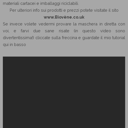
materiali cartacei e imballaggi riciclabili.
Per ulteriori info sui prodotti e prezzi potete visitate il sito
www.Biovène.co.uk
Se invece volete vedermi provare la maschera in diretta con
voi, e farvi due sane risate (in questo video sono
divertentissima!) cliccate sulla freccina e guardate il mio tutorial
qui in basso